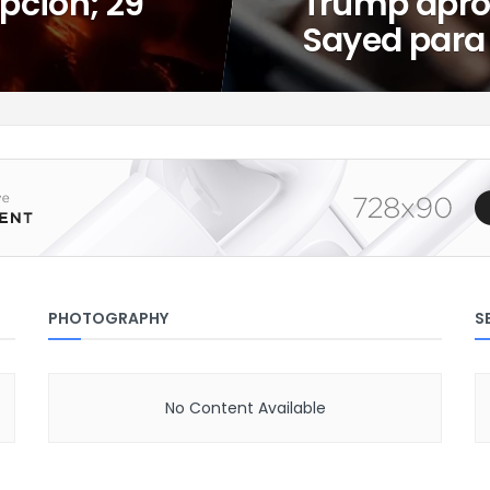
pción; 29
Trump aprov
Sayed para 
PHOTOGRAPHY
S
No Content Available