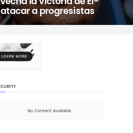
echa la victoria de El-
atacar a progresistas
ECURITY
No Content Available