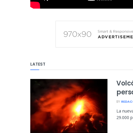
LATEST
Volc
pers
BY
REDAC
La nueva
29.000 p