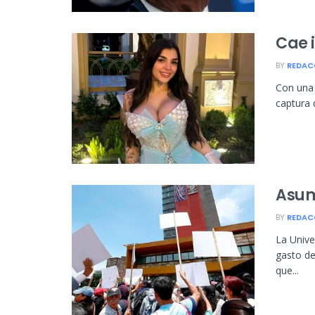
Cae 
BY
REDAC
Con una 
captura 
Asum
BY
REDAC
La Univ
gasto de
que...