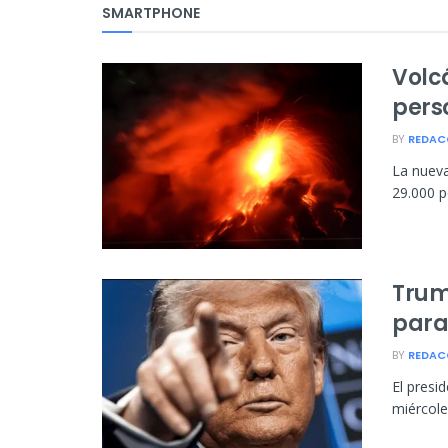
SMARTPHONE
Volc
pers
BY
REDAC
La nueva
29.000 p
Trum
para
BY
REDAC
El presi
miércole