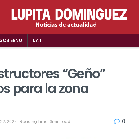
GOBIERNO
UAT
structores “Geño”
s para la zona
0
22, 2024
Reading Time: 3min read