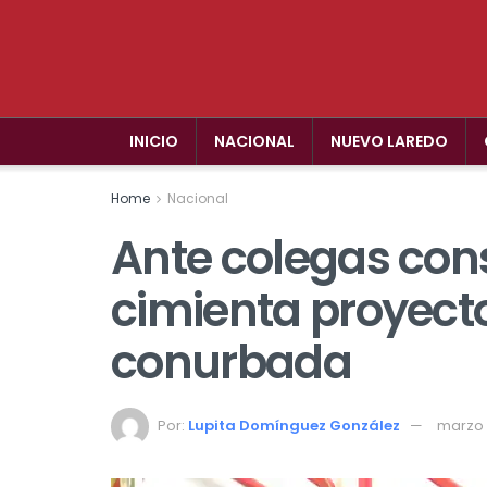
INICIO
NACIONAL
NUEVO LAREDO
Home
Nacional
Ante colegas con
cimienta proyecto
conurbada
Por:
Lupita Domínguez González
marzo 