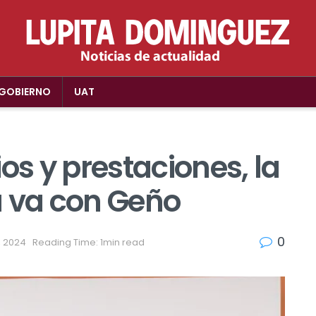
GOBIERNO
UAT
os y prestaciones, la
a va con Geño
0
3, 2024
Reading Time: 1min read