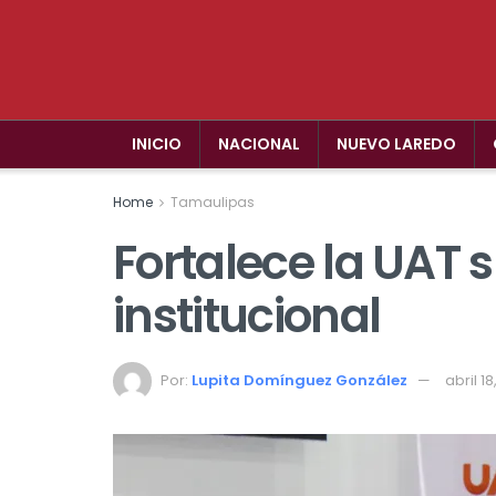
INICIO
NACIONAL
NUEVO LAREDO
Home
Tamaulipas
Fortalece la UAT 
institucional
Por:
Lupita Domínguez González
abril 1