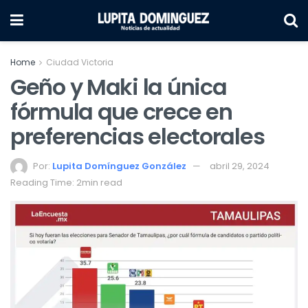
Home
Ciudad Victoria
Geño y Maki la única
fórmula que crece en
preferencias electorales
Por:
Lupita Domínguez González
abril 29, 2024
Reading Time: 2min read