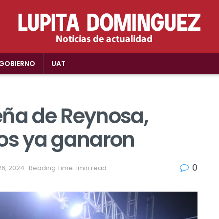
GOBIERNO
UAT
eña de Reynosa,
los ya ganaron
0
6, 2024
Reading Time: 1min read