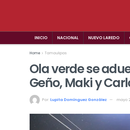
INICIO
NACIONAL
NUEVO LAREDO
Home
Tamaulipas
Ola verde se adu
Geño, Maki y Car
Por:
Lupita Domínguez González
mayo 2