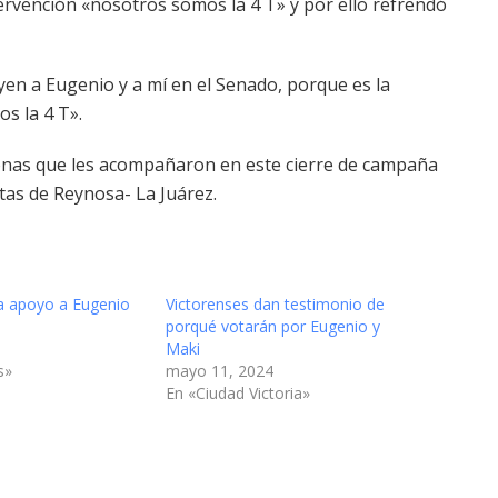
ervención «nosotros somos la 4 T» y por ello refrendó
n a Eugenio y a mí en el Senado, porque es la
s la 4 T».
sonas que les acompañaron en este cierre de campaña
tas de Reynosa- La Juárez.
ca apoyo a Eugenio
Victorenses dan testimonio de
porqué votarán por Eugenio y
Maki
s»
mayo 11, 2024
En «Ciudad Victoria»