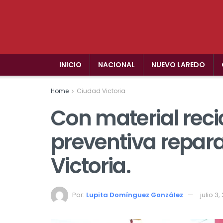
INICIO
NACIONAL
NUEVO LAREDO
Home
Ciudad Victoria
Con material rec
preventiva repar
Victoria.
Por:
Lupita Domínguez González
julio 3