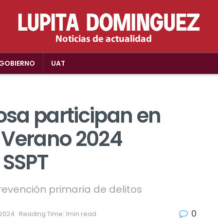
GOBIERNO
UAT
sa participan en
Verano 2024
 SSPT
evención primaria de delitos
0
, 2024
Reading Time: 1min read