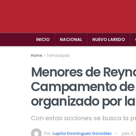
INICIO
NACIONAL
NUEVO LAREDO
Home
Tamaulipas
Menores de Reyno
Campamento de 
organizado por la
Con estas acciones se busca la pr
Por:
Lupita Domínguez González
julio 11