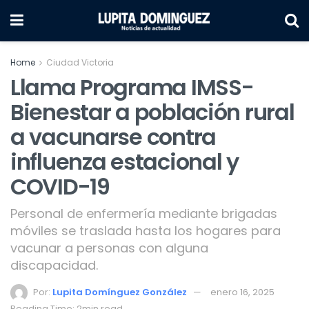
Home
Ciudad Victoria
Llama Programa IMSS-
Bienestar a población rural
a vacunarse contra
influenza estacional y
COVID-19
Personal de enfermería mediante brigadas
móviles se traslada hasta los hogares para
vacunar a personas con alguna
discapacidad.
Por:
Lupita Domínguez González
enero 16, 2025
Reading Time: 2min read