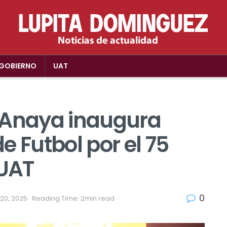
GOBIERNO
UAT
 Anaya inaugura
e Futbol por el 75
 UAT
0
20, 2025
Reading Time: 2min read