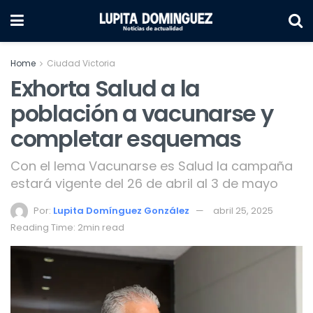
Home
Ciudad Victoria
Exhorta Salud a la
población a vacunarse y
completar esquemas
Con el lema Vacunarse es Salud la campaña
estará vigente del 26 de abril al 3 de mayo
Por:
Lupita Domínguez González
abril 25, 2025
Reading Time: 2min read