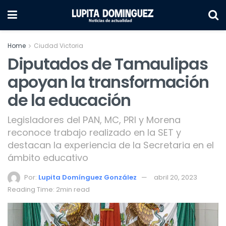
Home
Ciudad Victoria
Diputados de Tamaulipas
apoyan la transformación
de la educación
Legisladores del PAN, MC, PRI y Morena
reconoce trabajo realizado en la SET y
destacan la experiencia de la Secretaria en el
ámbito educativo
Por:
Lupita Domínguez González
abril 20, 2023
Reading Time: 2min read