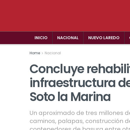
INICIO
NACIONAL
NUEVO LAREDO
Home
Nacional
Concluye rehabili
infraestructura d
Soto la Marina
Un aproximado de tres millones de
caminos, palapas, construcción de
contenedores de basura entre otr