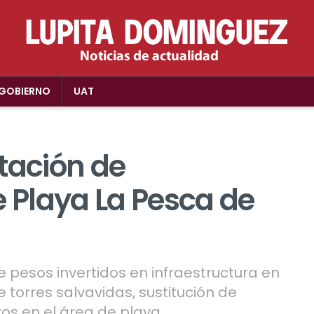
GOBIERNO
UAT
tación de
e Playa La Pesca de
 pesos invertidos en infraestructura en
 torres salvavidas, sustitución de
os en el área de playa