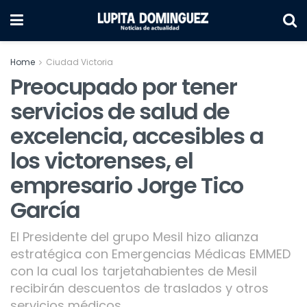
Home
Ciudad Victoria
Preocupado por tener
servicios de salud de
excelencia, accesibles a
los victorenses, el
empresario Jorge Tico
García
El Presidente del grupo Mesil hizo alianza
estratégica con Emergencias Médicas EMMED
con la cual los tarjetahabientes de Mesil
recibirán descuentos de traslados y otros
servicios médicos.