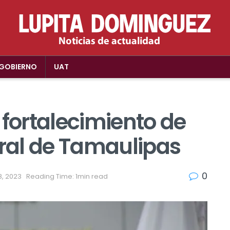
GOBIERNO
UAT
 fortalecimiento de
ural de Tamaulipas
0
8, 2023
Reading Time: 1min read