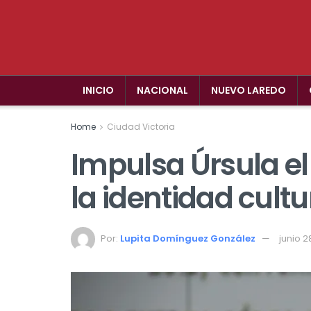
INICIO
NACIONAL
NUEVO LAREDO
Home
Ciudad Victoria
Impulsa Úrsula el
la identidad cult
Por:
Lupita Domínguez González
junio 2