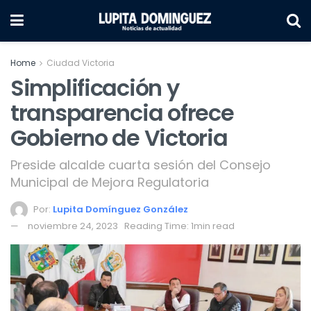
Home
Ciudad Victoria
Simplificación y
transparencia ofrece
Gobierno de Victoria
Preside alcalde cuarta sesión del Consejo
Municipal de Mejora Regulatoria
Por:
Lupita Domínguez González
noviembre 24, 2023
Reading Time: 1min read