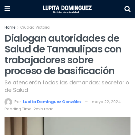
Home
Ciudad Victoria
Dialogan autoridades de
Salud de Tamaulipas con
trabajadores sobre
proceso de basificación
Se atenderán todas las demandas: secretario
de Salud
Por:
Lupita Domínguez González
mayo 22, 2024
Reading Time: 2min read