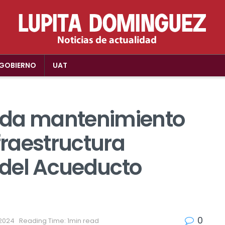
GOBIERNO
UAT
 da mantenimiento
fraestructura
 del Acueducto
0
, 2024
Reading Time: 1min read