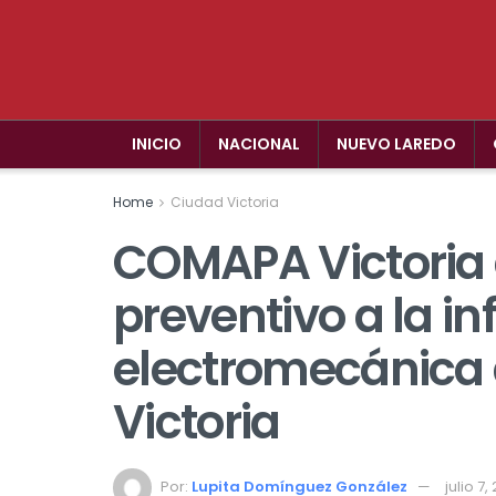
INICIO
NACIONAL
NUEVO LAREDO
Home
Ciudad Victoria
COMAPA Victoria
preventivo a la in
electromecánica
Victoria
Por:
Lupita Domínguez González
julio 7