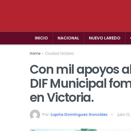
INICIO
NACIONAL
NUEVO LAREDO
Home
Ciudad Victoria
Con mil apoyos al
DIF Municipal fom
en Victoria.
Por:
Lupita Domínguez González
julio 12