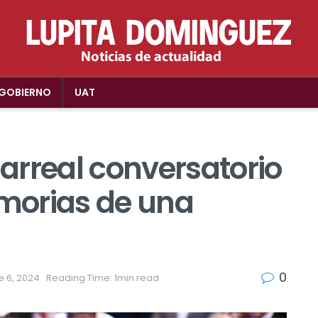
GOBIERNO
UAT
larreal conversatorio
morias de una
0
e 6, 2024
Reading Time: 1min read