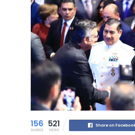
156
521
Share on Faceboo
SHARES
VIEWS