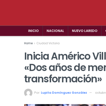
INICIO
NACIONAL
NUEVO LAREDO
Home
Ciudad Victoria
Inicia Américo Vil
«Dos años de me
transformación»
Por:
Lupita Domínguez González
octubr