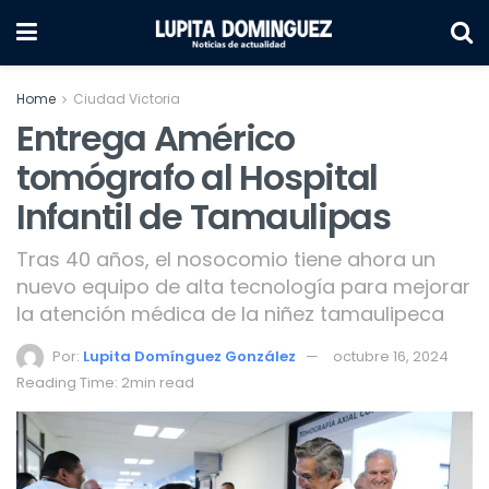
Home
Ciudad Victoria
Entrega Américo
tomógrafo al Hospital
Infantil de Tamaulipas
Tras 40 años, el nosocomio tiene ahora un
nuevo equipo de alta tecnología para mejorar
la atención médica de la niñez tamaulipeca
Por:
Lupita Domínguez González
octubre 16, 2024
Reading Time: 2min read