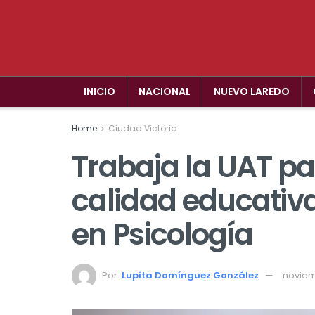
INICIO
NACIONAL
NUEVO LAREDO
Home
Ciudad Victoria
Trabaja la UAT pa
calidad educativa
en Psicología
Por:
Lupita Domínguez González
noviem