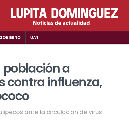
GOBIERNO
UAT
a población a
 contra influenza,
ococo
lipecos ante la circulación de virus