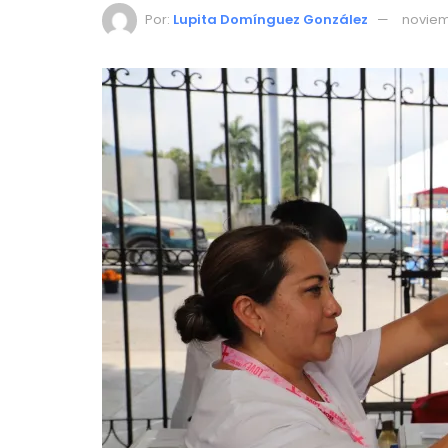
Por:
Lupita Domínguez González
noviem