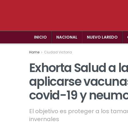
INICIO
NACIONAL
NUEVO LAREDO
Home
Ciudad Victoria
Exhorta Salud a l
aplicarse vacunas
covid-19 y neum
El objetivo es proteger a los tamau
invernales