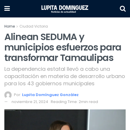
Home
Ciudad Victoria
Alinean SEDUMA y
municipios esfuerzos para
transformar Tamaulipas
La dependencia estatal llevó a cabo una
capacitación en materia de desarrollo urbano
para los 43 gobiernos municipales
Por:
Lupita Domínguez González
noviembre 21, 2024
Reading Time: 2min read