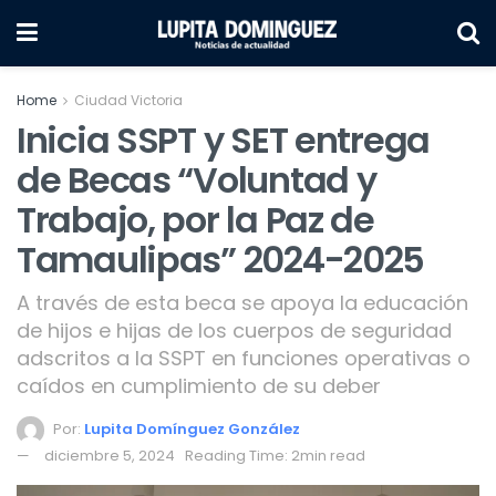
Home
Ciudad Victoria
Inicia SSPT y SET entrega
de Becas “Voluntad y
Trabajo, por la Paz de
Tamaulipas” 2024-2025
A través de esta beca se apoya la educación
de hijos e hijas de los cuerpos de seguridad
adscritos a la SSPT en funciones operativas o
caídos en cumplimiento de su deber
Por:
Lupita Domínguez González
diciembre 5, 2024
Reading Time: 2min read