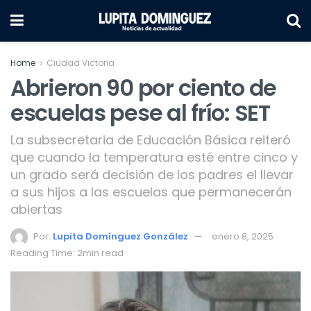
Home
Ciudad Victoria
Abrieron 90 por ciento de
escuelas pese al frío: SET
La subsecretaria de Educación Básica reiteró
que cuando la temperatura esté entre cinco y
un grado será decisión de los padres el llevar
a sus hijos a las escuelas que permanecerán
abiertas
Por:
Lupita Domínguez González
enero 8, 2025
Reading Time: 2min read