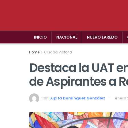
INICIO
NACIONAL
NUEVO LAREDO
Home
Ciudad Victoria
Destaca la UAT e
de Aspirantes a 
Por:
Lupita Domínguez González
enero 