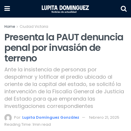
Home
Ciudad Victoria
Presenta la PAUT denuncia
penal por invasión de
terreno
Ante la insistencia de personas por
despalmar y lotificar el predio ubicado al
oriente de la capital del estado, se solicitó́ la
intervención de la Fiscalía General de Justicia
del Estado para que emprenda las
investigaciones correspondientes
Por:
Lupita Domínguez González
febrero 21, 2025
Reading Time: 1min read