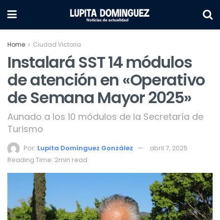
Home
Ciudad Victoria
Instalará SST 14 módulos
de atención en «Operativo
de Semana Mayor 2025»
Aunado a los 10 módulos de la Secretaría de
Turismo
Por:
Lupita Domínguez González
abril 7, 2025
Reading Time: 2min read