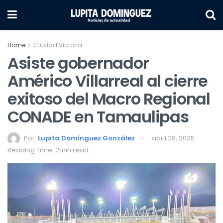
Home
Ciudad Victoria
Asiste gobernador
Américo Villarreal al cierre
exitoso del Macro Regional
CONADE en Tamaulipas
Por:
Lupita Domínguez González
abril 28, 2025
Reading Time: 2min read