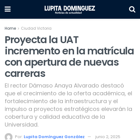
Home
Ciudad Victoria
Proyecta la UAT
incremento en la matrícula
con apertura de nuevas
carreras
El rector Dámaso Anaya Alvarado destacó
que el crecimiento de la oferta académica, el
fortalecimiento de la infraestructura y el
impulso a proyectos estratégicos elevarán la
cobertura y calidad educativa de la
Universidad.
Por:
Lupita Domínguez González
junio 2, 2025