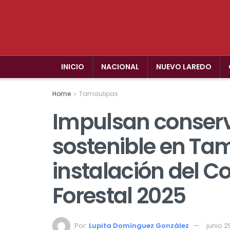
INICIO
NACIONAL
NUEVO LAREDO
Home
Tamaulipas
Impulsan conserv
sostenible en Tam
instalación del Co
Forestal 2025
Por:
Lupita Domínguez González
junio 2