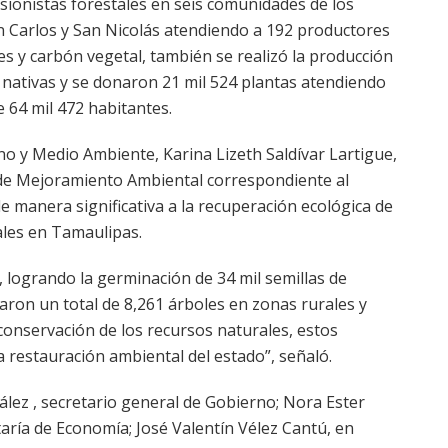
nsionistas forestales en seis comunidades de los
n Carlos y San Nicolás atendiendo a 192 productores
s y carbón vegetal, también se realizó la producción
 nativas y se donaron 21 mil 524 plantas atendiendo
e 64 mil 472 habitantes.
no y Medio Ambiente, Karina Lizeth Saldívar Lartigue,
de Mejoramiento Ambiental correspondiente al
e manera significativa a la recuperación ecológica de
ales en Tamaulipas.
 logrando la germinación de 34 mil semillas de
aron un total de 8,261 árboles en zonas rurales y
conservación de los recursos naturales, estos
a restauración ambiental del estado”, señaló.
zález , secretario general de Gobierno; Nora Ester
taría de Economía; José Valentín Vélez Cantú, en