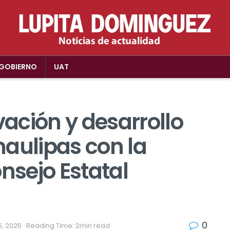
GOBIERNO
UAT
ación y desarrollo
aulipas con la
nsejo Estatal
0
5, 2025
Reading Time: 2min read