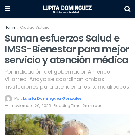
Home
Ciudad Victoria
Suman esfuerzos Salud e
IMSS-Bienestar para mejor
servicio y atención médica
Por indicación del gobernador Américo
Villarreal Anaya se coordinan ambas
instituciones para atender a los tamaulipecos
Por:
Lupita Domínguez González
noviembre 20, 2025
Reading Time: 2min read