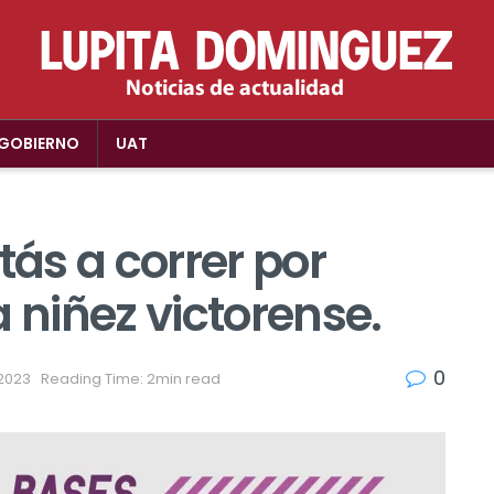
GOBIERNO
UAT
tás a correr por
 niñez victorense.
0
 2023
Reading Time: 2min read