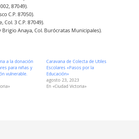
002, 87049).
co C.P. 87050).
Col. 3 C.P. 87049).
 Brigio Anaya, Col. Burócratas Municipales).
oria a la donación
Caravana de Colecta de Utiles
ares para niñas y
Escolares «Pasos por la
ón vulnerable.
Educación»
agosto 23, 2023
oria»
En «Ciudad Victoria»