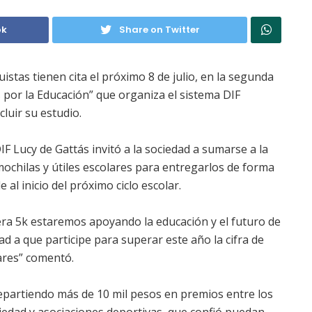
ok
Share on Twitter
uistas tienen cita el próximo 8 de julio, en la segunda
 por la Educación” que organiza el sistema DIF
luir su estudio.
 DIF Lucy de Gattás invitó a la sociedad a sumarse a la
mochilas y útiles escolares para entregarlos de forma
 al inicio del próximo ciclo escolar.
era 5k estaremos apoyando la educación y el futuro de
dad a que participe para superar este año la cifra de
lares” comentó.
epartiendo más de 10 mil pesos en premios entre los
ciedad y asociaciones deportivas, que confió puedan