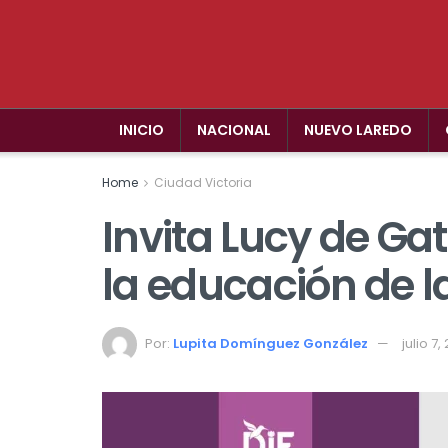
INICIO
NACIONAL
NUEVO LAREDO
Home
Ciudad Victoria
Invita Lucy de Gat
la educación de la
Por:
Lupita Domínguez González
julio 7,