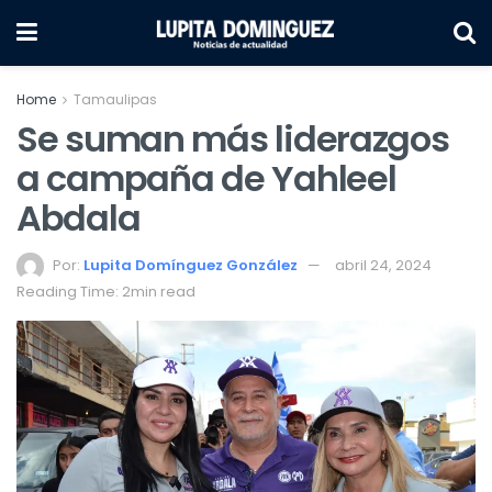
Home
Tamaulipas
Se suman más liderazgos
a campaña de Yahleel
Abdala
Por:
Lupita Domínguez González
abril 24, 2024
Reading Time: 2min read