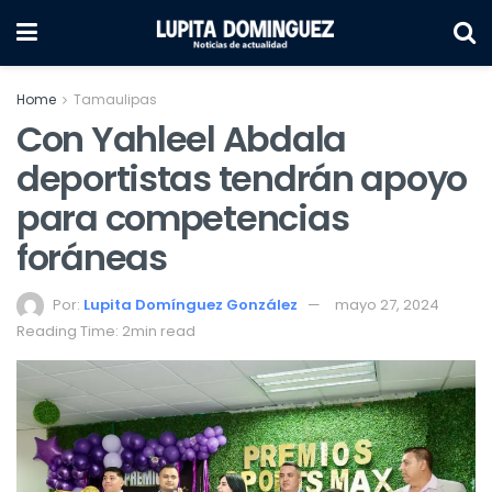
Home
Tamaulipas
Con Yahleel Abdala
deportistas tendrán apoyo
para competencias
foráneas
Por:
Lupita Domínguez González
mayo 27, 2024
Reading Time: 2min read