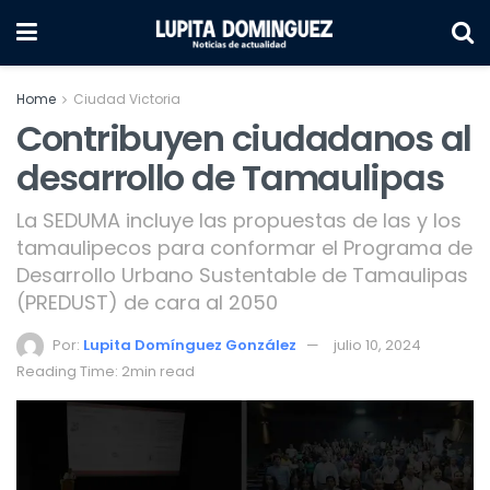
Home
Ciudad Victoria
Contribuyen ciudadanos al
desarrollo de Tamaulipas
La SEDUMA incluye las propuestas de las y los
tamaulipecos para conformar el Programa de
Desarrollo Urbano Sustentable de Tamaulipas
(PREDUST) de cara al 2050
Por:
Lupita Domínguez González
julio 10, 2024
Reading Time: 2min read