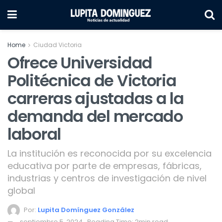
Home
Ciudad Victoria
Ofrece Universidad
Politécnica de Victoria
carreras ajustadas a la
demanda del mercado
laboral
La institución es reconocida por su excelencia
educativa por parte de empresas, fábricas,
industrias y centros de investigación de nivel
global
Por:
Lupita Domínguez González
septiembre 5, 2024
Reading Time: 2min read