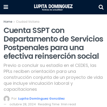
Home
Ciudad Victoria
Cuenta SSPT con
Departamento de Servicios
Postpenales para una
efectiva reinserción social
Previo a concluir su estadía en el CEDES, las
PPLs reciben orientación para una
construcción conjunta de un proyecto de vida
que incluye vinculación laboral y
capacitaciones
Por:
Lupita Domínguez González
octubre 28, 2024
Reading Time: 1min read