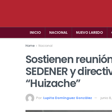
INICIO
NACIONAL
NUEVO LAREDO
Home
Nacional
Sostienen reunión
SEDENER y directi
“Huizache”
Por:
Lupita Domínguez González
junio 8