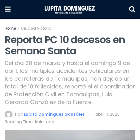
Home
Ciudad Victoria
Reporta PC 10 decesos en
Semana Santa
Del día 30 de marzo y hasta el domingo 9 de
abril, los múltiples accidentes vehiculares en
las carreteras de Tamaulipas, han dejado un
total de 10 fallecidos, reportó el el coordinador
de Protección Civil en Tamaulipas, Luis
Gerardo González de la Fuente.
Por:
Lupita Domínguez González
abril 11, 2023
Reading Time: 1min read